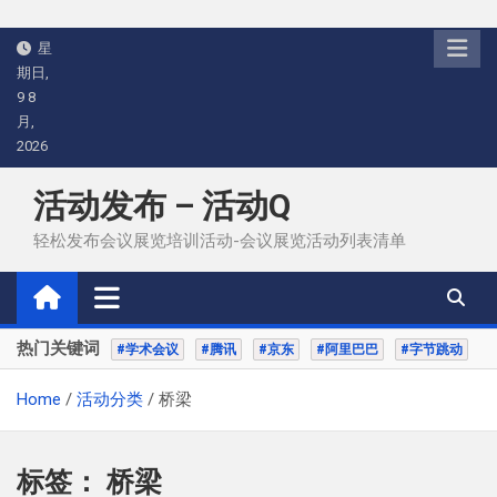
Skip
星
to
期日,
content
9 8
月,
2026
活动发布 – 活动Q
轻松发布会议展览培训活动-会议展览活动列表清单
热门关键词
#学术会议
#腾讯
#京东
#阿里巴巴
#字节跳动
Home
活动分类
桥梁
标签：
桥梁