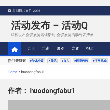
Skip
星期日, 9 8 月, 2026
to
content
活动发布 – 活动Q
轻松发布会议展览培训活动-会议展览活动列表清单
会议
培训
展览
嘉宾
报道
热门关键词
#学术会议
#腾讯
#京东
#阿里巴巴
#字节跳动
Home
huodongfabu1
作者：
huodongfabu1