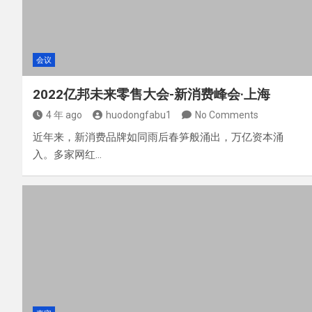
会议
2022亿邦未来零售大会-新消费峰会·上海
4 年 ago
huodongfabu1
No Comments
近年来，新消费品牌如同雨后春笋般涌出，万亿资本涌
入。多家网红…