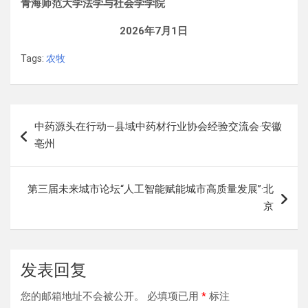
青海师范大学法学与社会学学院
202
6
年
7
月
1日
Tags:
农牧
文
中药源头在行动—县域中药材行业协会经验交流会·安徽
章
亳州
导
航
第三届未来城市论坛“人工智能赋能城市高质量发展”·北
京
发表回复
您的邮箱地址不会被公开。
必填项已用
*
标注