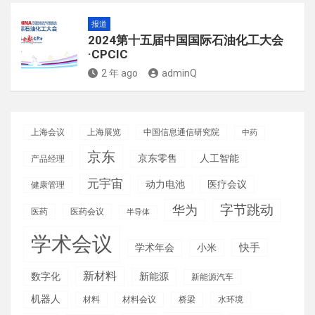
报道
2024第十五届中国国际石油化工大会
·CPCIC
2 年 ago
adminQ
上海会议
上海展览
中国信息通信研究院
中药
京东
京东零售
人工智能
产品经理
元宇宙
动力电池
医疗会议
健康管理
华为
字节跳动
医药
医药会议
半导体
学术会议
快手
学术年会
小米
新材料
数字化
新能源
新能源汽车
机器人
材料
材料会议
桥梁
水环境