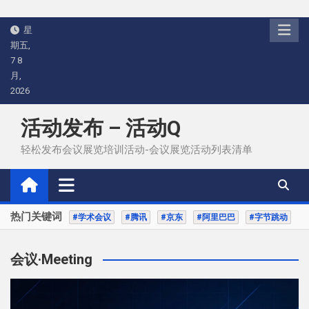
Skip
星
to
期五,
content
7 8
月,
2026
活动发布 – 活动Q
轻松发布会议展览培训活动-会议展览活动列表清单
热门关键词
#学术会议
#腾讯
#京东
#阿里巴巴
#字节跳动
会议·Meeting