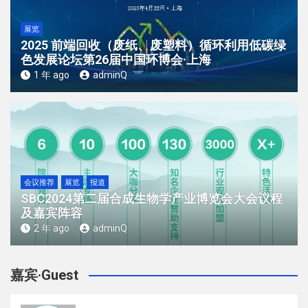
展览
2025 前端回收（废纸、废塑料）循环利用低碳绿
色发展论坛第26届中国环博会·上海
1 年 ago
adminQ
会议推荐
展览
报道
SBC2024第二届合成生物学产业博览会大会议程
及嘉宾阵容
2 年 ago
adminQ
嘉宾·Guest