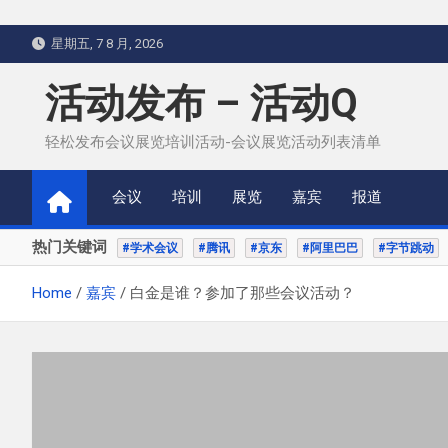
Skip
星期五, 7 8 月, 2026
to
content
活动发布 – 活动Q
轻松发布会议展览培训活动-会议展览活动列表清单
会议
培训
展览
嘉宾
报道
热门关键词
#学术会议
#腾讯
#京东
#阿里巴巴
#字节跳动
Home
嘉宾
白金是谁？参加了那些会议活动？