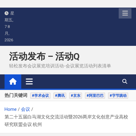
Skip
星
to
期五,
content
7 8
月,
2026
活动发布 – 活动Q
轻松发布会议展览培训活动-会议展览活动列表清单
热门关键词
#学术会议
#腾讯
#京东
#阿里巴巴
#字节跳动
Home
会议
第二十五届白马湖文化交流活动暨2026两岸文化创意产业高校
研究联盟会议·杭州