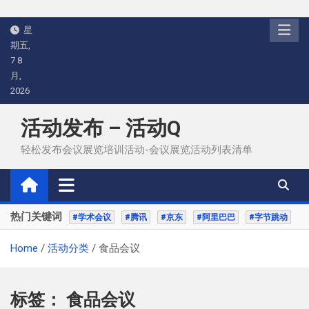
Skip
星
to
期五,
content
7 8
月,
2026
活动发布 – 活动Q
轻松发布会议展览培训活动-会议展览活动列表清单
热门关键词
#学术会议
#腾讯
#京东
#阿里巴巴
#字节跳动
Home
活动分类
食品会议
标签：
食品会议