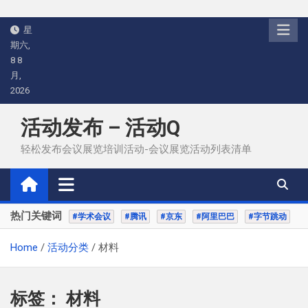
Skip
星
to
期六,
content
8 8
月,
2026
活动发布 – 活动Q
轻松发布会议展览培训活动-会议展览活动列表清单
热门关键词
#学术会议
#腾讯
#京东
#阿里巴巴
#字节跳动
Home
活动分类
材料
标签：
材料