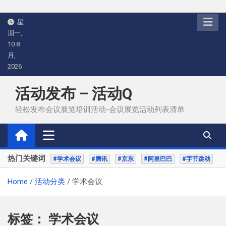
Skip
星
to
期一,
content
10 8
月,
2026
活动发布 – 活动Q
轻松发布会议展览培训活动-会议展览活动列表清单
热门关键词
#学术会议
#腾讯
#京东
#阿里巴巴
#字节跳动
Home
活动分类
学术会议
标签：
学术会议