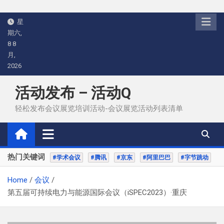
Skip
星
to
期六,
content
8 8
月,
2026
活动发布 – 活动Q
轻松发布会议展览培训活动-会议展览活动列表清单
热门关键词
#学术会议
#腾讯
#京东
#阿里巴巴
#字节跳动
Home
会议
第五届可持续电力与能源国际会议（iSPEC2023）·重庆