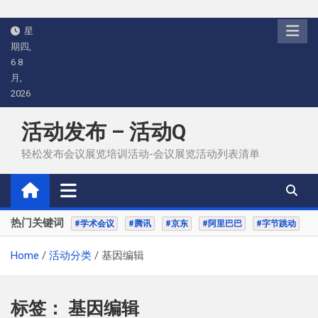
Skip
星
to
期四,
content
6 8
月,
2026
活动发布 – 活动Q
轻松发布会议展览培训活动-会议展览活动列表清单
热门关键词
#学术会议
#腾讯
#京东
#阿里巴巴
#字节跳动
Home
活动分类
基因编辑
标签：
基因编辑