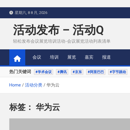
Skip
星期六, 8 8 月, 2026
to
content
活动发布 – 活动Q
轻松发布会议展览培训活动-会议展览活动列表清单
会议
培训
展览
嘉宾
报道
热门关键词
#学术会议
#腾讯
#京东
#阿里巴巴
#字节跳动
Home
活动分类
华为云
标签：
华为云