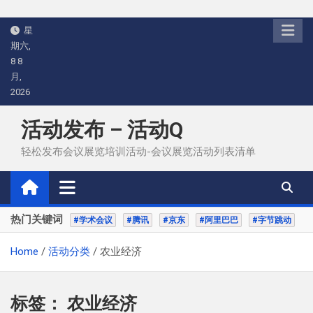
Skip
星
to
期六,
content
8 8
月,
2026
活动发布 – 活动Q
轻松发布会议展览培训活动-会议展览活动列表清单
热门关键词
#学术会议
#腾讯
#京东
#阿里巴巴
#字节跳动
Home
活动分类
农业经济
标签：
农业经济