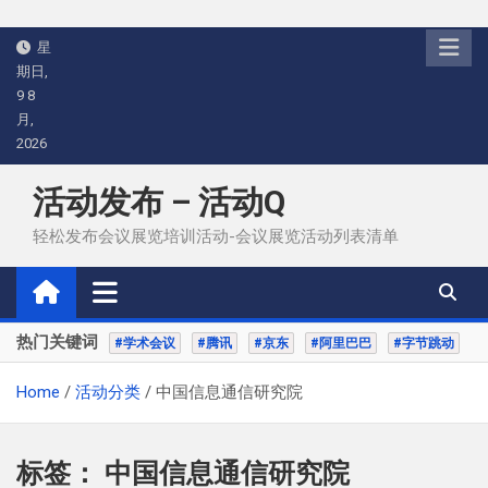
Skip
星
to
期日,
content
9 8
月,
2026
活动发布 – 活动Q
轻松发布会议展览培训活动-会议展览活动列表清单
热门关键词
#学术会议
#腾讯
#京东
#阿里巴巴
#字节跳动
Home
活动分类
中国信息通信研究院
标签：
中国信息通信研究院