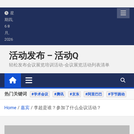
Skip
星
to
期四,
content
6 8
月,
2026
活动发布 – 活动Q
轻松发布会议展览培训活动-会议展览活动列表清单
热门关键词
#学术会议
#腾讯
#京东
#阿里巴巴
#字节跳动
Home
嘉宾
李超是谁？参加了什么会议活动？