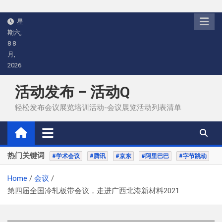
Skip
星
to
期六,
content
8 8
月,
2026
活动发布 – 活动Q
轻松发布会议展览培训活动-会议展览活动列表清单
热门关键词
#学术会议
#腾讯
#京东
#阿里巴巴
#字节跳动
Home
会议
第四届全国冷轧板带会议，走进广西北港新材料2021