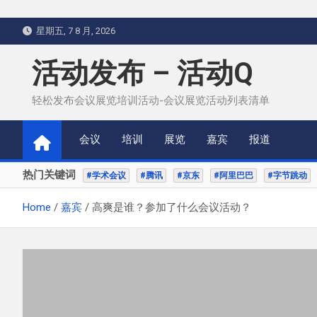
Skip
星期五, 7 8 月, 2026
to
content
活动发布 – 活动Q
轻松发布会议展览培训活动-会议展览活动列表清单
会议
培训
展览
嘉宾
报道
热门关键词
#学术会议
#腾讯
#京东
#阿里巴巴
#字节跳动
Home
嘉宾
高爽是谁？参加了什么会议活动？