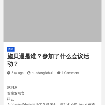
嘉宾
施贝遐是谁？参加了什么会议活
动？
5 年 ago
huodongfabu1
1 Comment
施贝遐
首席发展官
绿云