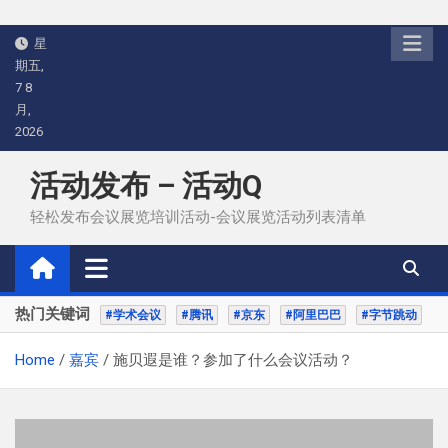
Skip
星
to
期五,
content
7 8
月,
2026
活动发布 – 活动Q
轻松发布会议展览培训活动-会议展览活动列表清单
热门关键词
#学术会议
#腾讯
#京东
#阿里巴巴
#字节跳动
Home
嘉宾
施贝遐是谁？参加了什么会议活动？