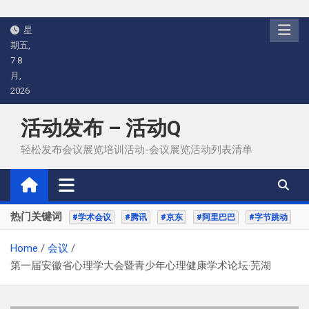
Skip
星
to
期五,
content
7 8
月,
2026
活动发布 – 活动Q
轻松发布会议展览培训活动-会议展览活动列表清单
热门关键词
#学术会议
#腾讯
#京东
#阿里巴巴
#字节跳动
Home
会议
第一届安徽省心理学大会暨青少年心理健康学术论坛·芜湖