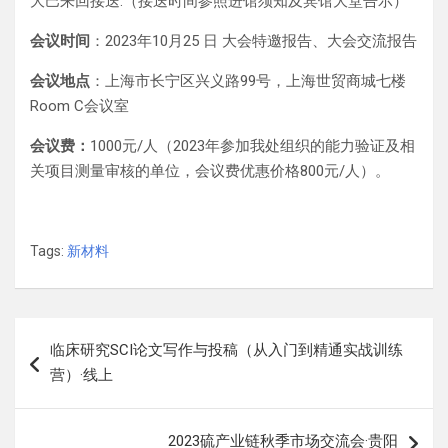
大巴来回接送.（接送时间参照进馆须知及宾馆大堂告示）
会议时间
：2023年10月25 日 大会特邀报告、大会交流报告
会议地点
：上海市长宁区兴义路99号，上海世贸商城七楼
Room C会议室
会议费：
1000元/人（2023年参加我处组织的能力验证及相
关项目测量审核的单位，会议费优惠价格800元/人）。
Tags:
新材料
文
临床研究SCI论文写作与投稿（从入门到精通实战训练
章
营）·线上
导
航
2023硫产业链秋季市场交流会·贵阳