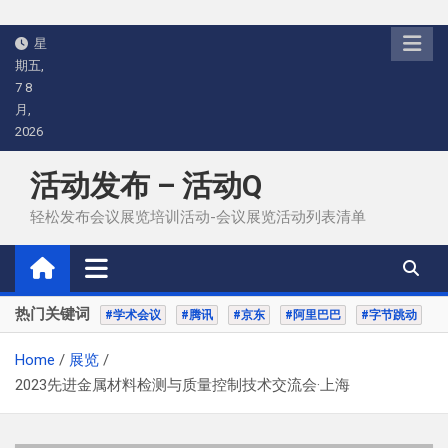
Skip
星
to
期五,
content
7 8
月,
2026
活动发布 – 活动Q
轻松发布会议展览培训活动-会议展览活动列表清单
热门关键词
#学术会议
#腾讯
#京东
#阿里巴巴
#字节跳动
Home
展览
2023先进金属材料检测与质量控制技术交流会·上海