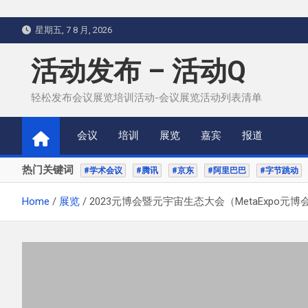
Skip
星期五, 7 8 月, 2026
to
content
活动发布 – 活动Q
轻松发布会议展览培训活动-会议展览活动列表清单
会议
培训
展览
嘉宾
报道
热门关键词
#学术会议
#腾讯
#京东
#阿里巴巴
#字节跳动
Home
展览
2023元博会暨元宇宙生态大会（MetaExpo元