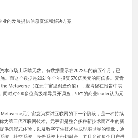
企业的发展提供信息资源和解决方案
本市场上吸睛无数。有数据显示在2022年的前五个月，已
施。而这个数据是2021年全年投资570亿美元的两倍多。麦肯
in the Metaverse（在元宇宙里创造价值），麦肯锡在报告中表
，同时对400多位高级领导展开调查，95%的商业leader认为元
缩写，Metaverse元宇宙意为探讨互联网的下一个阶段，是一种持续
也被称为第三代互联网技术。元宇宙是整合多种新技术而产生的新
提供沉浸式体验，以及数字孪生技术生成现实世界的镜像，通
系统、社交系统、身份系统上密切融合，并且允许每个用户进