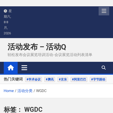
Skip
星
to
期六,
content
8 8
月,
2026
活动发布 – 活动Q
轻松发布会议展览培训活动-会议展览活动列表清单
热门关键词
#学术会议
#腾讯
#京东
#阿里巴巴
#字节跳动
Home
活动分类
WGDC
标签：
WGDC