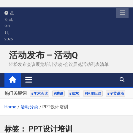
Skip
星
to
期日,
content
9 8
月,
2026
活动发布 – 活动Q
轻松发布会议展览培训活动-会议展览活动列表清单
热门关键词
#学术会议
#腾讯
#京东
#阿里巴巴
#字节跳动
Home
活动分类
PPT设计培训
标签：
PPT设计培训