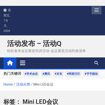
Skip
星
to
期五,
content
7 8
月,
2026
活动发布 – 活动Q
轻松发布会议展览培训活动-会议展览活动列表清单
热门关键词
#学术会议
#腾讯
#京东
#阿里巴巴
#字节跳动
Home
活动分类
Mini LED会议
标签：
Mini LED会议