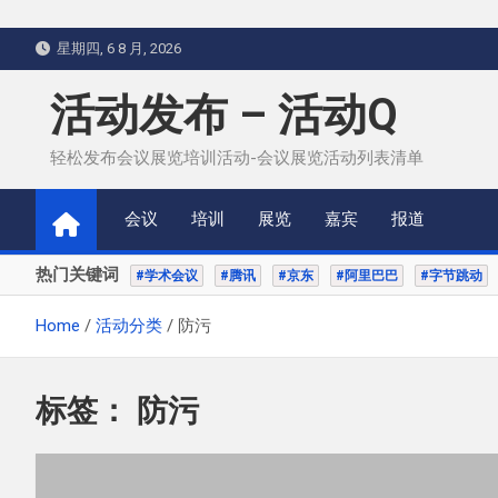
Skip
星期四, 6 8 月, 2026
to
content
活动发布 – 活动Q
轻松发布会议展览培训活动-会议展览活动列表清单
会议
培训
展览
嘉宾
报道
热门关键词
#学术会议
#腾讯
#京东
#阿里巴巴
#字节跳动
Home
活动分类
防污
标签：
防污