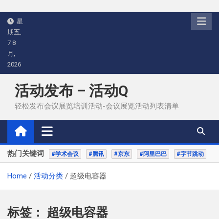
Skip
星
to
期五,
content
7 8
月,
2026
活动发布 – 活动Q
轻松发布会议展览培训活动-会议展览活动列表清单
热门关键词
#学术会议
#腾讯
#京东
#阿里巴巴
#字节跳动
Home
活动分类
超级电容器
标签：
超级电容器