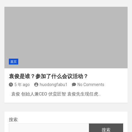
嘉宾
袁俊是谁？参加了什么会议活动？
5 年 ago
huodongfabu1
No Comments
袁俊 创始人兼CEO 伏蛮匠智 袁俊先生现任虎…
搜索
搜索