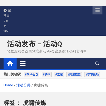
Skip
星
to
期日,
content
9 8
月,
2026
活动发布 – 活动Q
轻松发布会议展览培训活动-会议展览活动列表清单
热门关键词
#学术会议
#腾讯
#京东
#阿里巴巴
#字节跳动
Home
活动分类
虎啸传媒
标签：
虎啸传媒