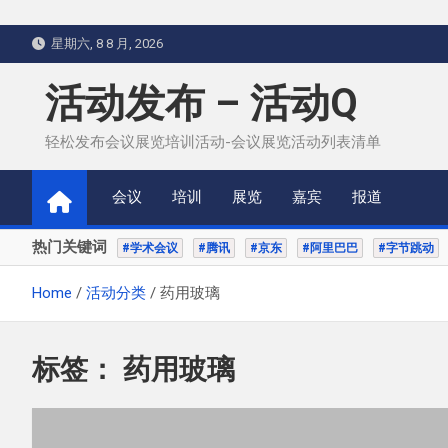
Skip
星期六, 8 8 月, 2026
to
content
活动发布 – 活动Q
轻松发布会议展览培训活动-会议展览活动列表清单
会议
培训
展览
嘉宾
报道
热门关键词
#学术会议
#腾讯
#京东
#阿里巴巴
#字节跳动
Home
活动分类
药用玻璃
标签：
药用玻璃