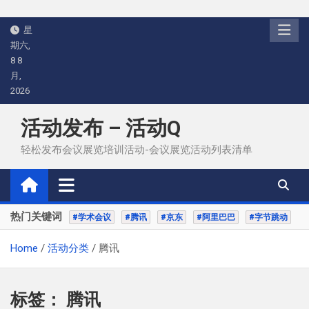
Skip
星
to
期六,
content
8 8
月,
2026
活动发布 – 活动Q
轻松发布会议展览培训活动-会议展览活动列表清单
热门关键词
#学术会议
#腾讯
#京东
#阿里巴巴
#字节跳动
Home
活动分类
腾讯
标签：
腾讯