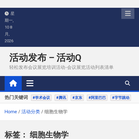
Skip
星
to
期一,
content
10 8
月,
2026
活动发布 – 活动Q
轻松发布会议展览培训活动-会议展览活动列表清单
热门关键词
#学术会议
#腾讯
#京东
#阿里巴巴
#字节跳动
Home
活动分类
细胞生物学
标签：
细胞生物学