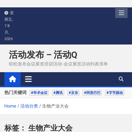
Skip
星
to
期五,
content
7 8
月,
2026
活动发布 – 活动Q
轻松发布会议展览培训活动-会议展览活动列表清单
热门关键词
#学术会议
#腾讯
#京东
#阿里巴巴
#字节跳动
Home
活动分类
生物产业大会
标签：
生物产业大会