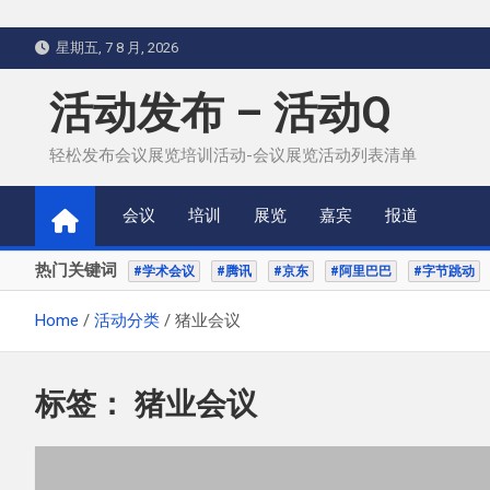
Skip
星期五, 7 8 月, 2026
to
content
活动发布 – 活动Q
轻松发布会议展览培训活动-会议展览活动列表清单
会议
培训
展览
嘉宾
报道
热门关键词
#学术会议
#腾讯
#京东
#阿里巴巴
#字节跳动
Home
活动分类
猪业会议
标签：
猪业会议