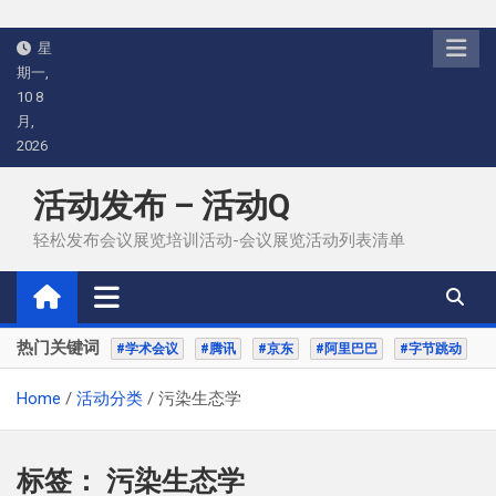
Skip
星
to
期一,
content
10 8
月,
2026
活动发布 – 活动Q
轻松发布会议展览培训活动-会议展览活动列表清单
热门关键词
#学术会议
#腾讯
#京东
#阿里巴巴
#字节跳动
Home
活动分类
污染生态学
标签：
污染生态学