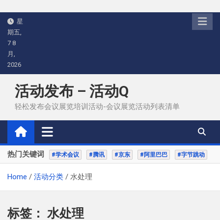
Skip
星
to
期五,
content
7 8
月,
2026
活动发布 – 活动Q
轻松发布会议展览培训活动-会议展览活动列表清单
热门关键词
#学术会议
#腾讯
#京东
#阿里巴巴
#字节跳动
Home
活动分类
水处理
标签：
水处理