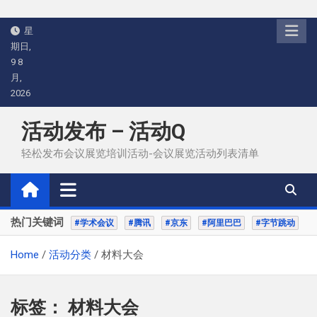
Skip
星
to
期日,
content
9 8
月,
2026
活动发布 – 活动Q
轻松发布会议展览培训活动-会议展览活动列表清单
热门关键词
#学术会议
#腾讯
#京东
#阿里巴巴
#字节跳动
Home
活动分类
材料大会
标签：
材料大会