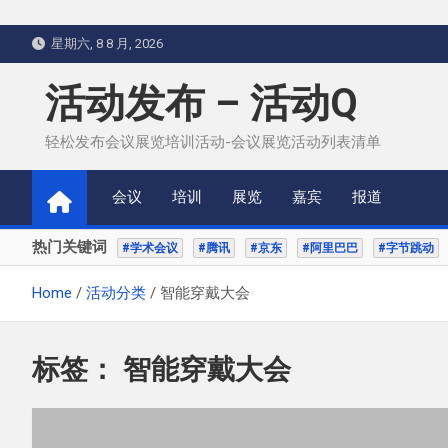
Skip
星期六, 8 8 月, 2026
to
content
活动发布 – 活动Q
轻松发布会议展览培训活动-会议展览活动列表清单
会议
培训
展览
嘉宾
报道
热门关键词
#学术会议
#腾讯
#京东
#阿里巴巴
#字节跳动
Home
活动分类
智能穿戴大会
标签：
智能穿戴大会