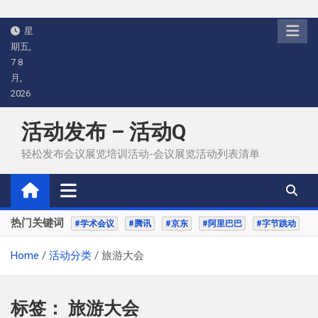
Skip
星
to
期五,
content
7 8
月,
2026
活动发布 – 活动Q
轻松发布会议展览培训活动-会议展览活动列表清单
热门关键词
#学术会议
#腾讯
#京东
#阿里巴巴
#字节跳动
Home
活动分类
旅游大会
标签：
旅游大会