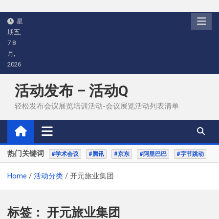
Skip
星
to
期五,
content
7 8
月,
2026
活动发布 – 活动Q
轻松发布会议展览培训活动-会议展览活动列表清单
热门关键词
#学术会议
#腾讯
#京东
#阿里巴巴
#字节跳动
Home
活动分类
开元旅业集团
标签：
开元旅业集团