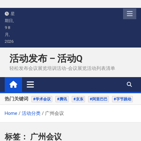
Skip
星
to
期日,
content
9 8
月,
2026
活动发布 – 活动Q
轻松发布会议展览培训活动-会议展览活动列表清单
热门关键词
#学术会议
#腾讯
#京东
#阿里巴巴
#字节跳动
Home
活动分类
广州会议
标签：
广州会议