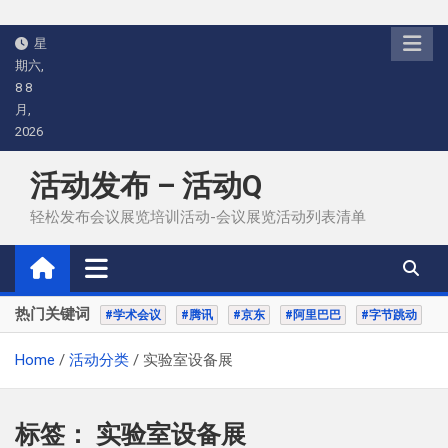
Skip
星
to
期六,
content
8 8
月,
2026
活动发布 – 活动Q
轻松发布会议展览培训活动-会议展览活动列表清单
热门关键词
#学术会议
#腾讯
#京东
#阿里巴巴
#字节跳动
Home
活动分类
实验室设备展
标签：
实验室设备展