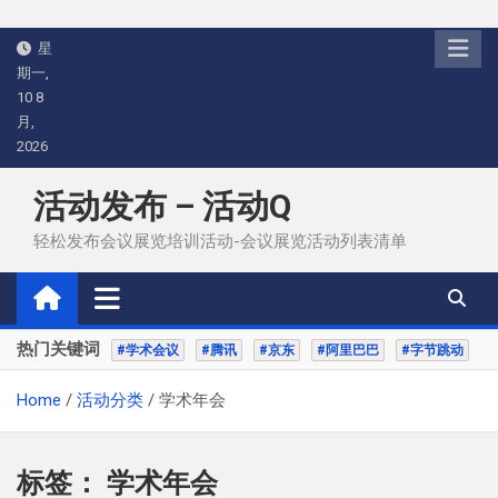
Skip
星
to
期一,
content
10 8
月,
2026
活动发布 – 活动Q
轻松发布会议展览培训活动-会议展览活动列表清单
热门关键词
#学术会议
#腾讯
#京东
#阿里巴巴
#字节跳动
Home
活动分类
学术年会
标签：
学术年会