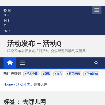
Skip
星
to
期一,
content
10 8
月,
2026
活动发布 – 活动Q
轻松发布会议展览培训活动-会议展览活动列表清单
热门关键词
#学术会议
#腾讯
#京东
#阿里巴巴
#字节跳动
Home
活动分类
去哪儿网
标签：
去哪儿网