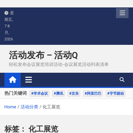
Skip
星
to
期五,
content
7 8
月,
2026
活动发布 – 活动Q
轻松发布会议展览培训活动-会议展览活动列表清单
热门关键词
#学术会议
#腾讯
#京东
#阿里巴巴
#字节跳动
Home
活动分类
化工展览
标签：
化工展览