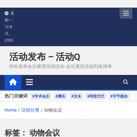
Skip
星
to
期一,
content
10 8
月,
2026
活动发布 – 活动Q
轻松发布会议展览培训活动-会议展览活动列表清单
热门关键词
#学术会议
#腾讯
#京东
#阿里巴巴
#字节跳动
Home
活动分类
动物会议
标签：
动物会议