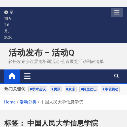
Skip
星
to
期五,
content
7 8
月,
2026
活动发布 – 活动Q
轻松发布会议展览培训活动-会议展览活动列表清单
热门关键词
#学术会议
#腾讯
#京东
#阿里巴巴
#字节跳动
Home
活动分类
中国人民大学信息学院
标签：
中国人民大学信息学院