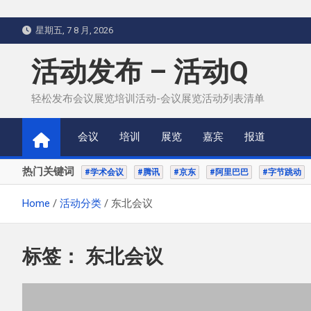
Skip
星期五, 7 8 月, 2026
to
content
活动发布 – 活动Q
轻松发布会议展览培训活动-会议展览活动列表清单
会议
培训
展览
嘉宾
报道
热门关键词
#学术会议
#腾讯
#京东
#阿里巴巴
#字节跳动
Home
活动分类
东北会议
标签：
东北会议