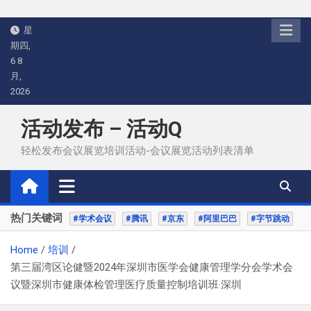
Skip
星
to
期四,
content
6 8
月,
2026
活动发布 – 活动Q
轻松发布会议展览培训活动-会议展览活动列表清单
热门关键词
#学术会议
#腾讯
#京东
#阿里巴巴
#字节跳动
Home
培训
第三届湾区论健暨2024年深圳市医学会健康管理学分会学术会
议暨深圳市健康体检管理医疗质量控制培训班·深圳