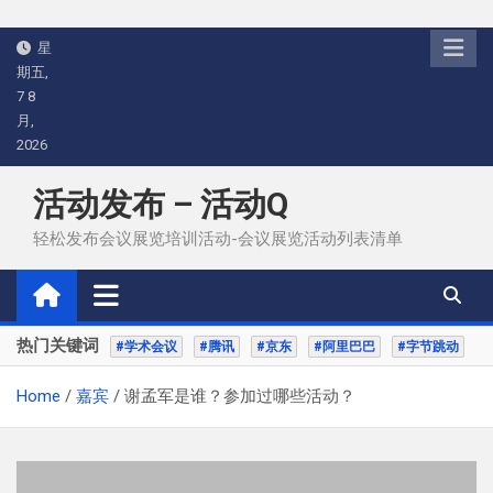
Skip
星
to
期五,
content
7 8
月,
2026
活动发布 – 活动Q
轻松发布会议展览培训活动-会议展览活动列表清单
热门关键词
#学术会议
#腾讯
#京东
#阿里巴巴
#字节跳动
Home
嘉宾
谢孟军是谁？参加过哪些活动？