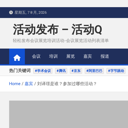
Skip
星期五, 7 8 月, 2026
to
content
活动发布 – 活动Q
轻松发布会议展览培训活动-会议展览活动列表清单
会议
培训
展览
嘉宾
报道
热门关键词
#学术会议
#腾讯
#京东
#阿里巴巴
#字节跳动
Home
嘉宾
刘译璟是谁？参加过哪些活动？