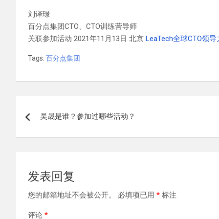
刘译璟
百分点集团CTO、CTO训练营导师
关联参加活动 2021年11月13日 北京
LeaTech全球CTO领
Tags:
百分点集团
文
吴晟是谁？参加过哪些活动？
章
导
航
发表回复
您的邮箱地址不会被公开。
必填项已用
*
标注
评论
*