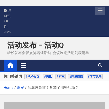
Skip
星
to
期五,
content
7 8
月,
2026
活动发布 – 活动Q
轻松发布会议展览培训活动-会议展览活动列表清单
热门关键词
#学术会议
#腾讯
#京东
#阿里巴巴
#字节跳动
Home
嘉宾
吕海波是谁？参加了那些活动？